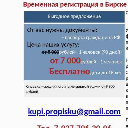
Временная регистрация в Бирске
С
Выгодное предложение
От вас нужны документы:
У
- паспорта гражданина РФ;
Цена наших услугу:
л
от 8 000
рублей - 1 человек (90 дней)
от 7 000
рублей - 1 человек
р
Бесплатно
с
дети до 18 лет
р
Справка
- средняя оплата
легальной
услуги от 9 900
к
рублей
в
п
kupi.propisku@gmail.com
П
в