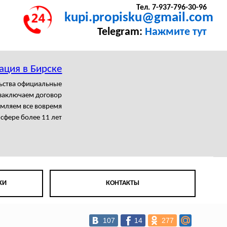
Тел. 7-937-796-30-96
kupi.propisku@gmail.com
Telegram:
Нажмите тут
ация в Бирске
льства официальные
заключаем договор
мляем все вовремя
 сфере более 11 лет
КИ
КОНТАКТЫ
107
14
277