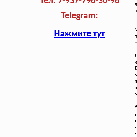
Тел. 7-937-796-30-96
л
п
Telegram:
Нажмите тут
п
с
к
Д
п
в
м