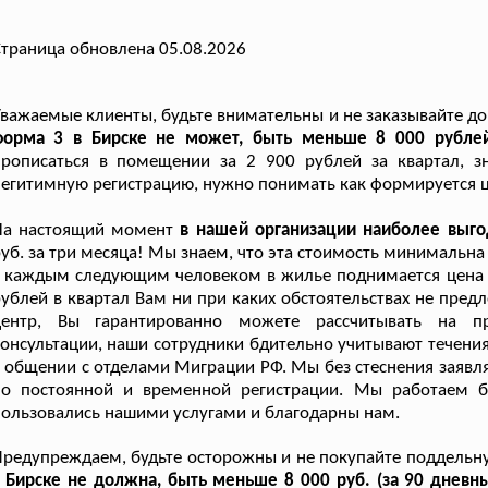
траница обновлена 05.08.2026
важаемые клиенты, будьте внимательны и не заказывайте до
форма 3 в Бирске не может, быть меньше 8 000 рубле
прописаться в помещении за 2 900 рублей за квартал, з
егитимную регистрацию, нужно понимать как формируется ц
На настоящий момент
в нашей организации наиболее выг
уб. за три месяца! Мы знаем, что эта стоимость минимальна
 каждым следующим человеком в жилье поднимается цена к
ублей в квартал Вам ни при каких обстоятельствах не пред
центр, Вы гарантированно можете рассчитывать на п
онсультации, наши сотрудники бдительно учитывают течени
 общении с отделами Миграции РФ. Мы без стеснения заявля
по постоянной и временной регистрации. Мы работаем б
ользовались нашими услугами и благодарны нам.
редупреждаем, будьте осторожны и не покупайте поддельн
 Бирске не должна, быть меньше 8 000 руб. (за 90 дневн