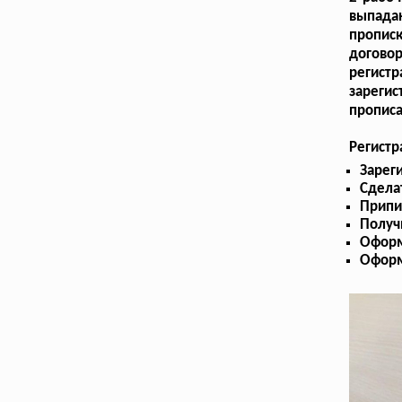
выпада
пропис
догово
регист
зареги
прописа
Регист
Зарег
Сдела
Припи
Получ
Оформ
Оформ