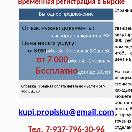
Временная регистрация в Бирске
Страниц
Выгодное предложение
От вас нужны документы:
Уважаем
квартир
- паспорта гражданина РФ;
000 ру
Цена наших услугу:
помещен
от 8 000
рублей - 1 человек (90 дней)
чтобы 
от 7 000
цена на
рублей - 1 человек
Бесплатно
На нас
дети до 18 лет
официа
стоимос
Справка
- средняя оплата
легальной
услуги от 9
каждым
900 рублей
можете 
обстоят
центр, 
kupi.propisku@gmail.com
и проф
течени
отделам
Тел. 7-937-796-30-96