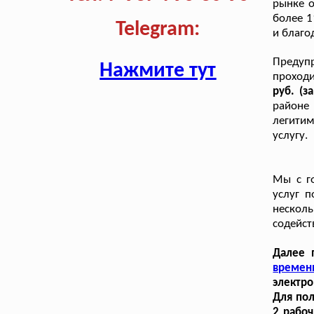
рынке о
более 1
Telegram:
и благо
Предупр
Нажмите тут
проход
руб. (з
районе
легити
услугу.
Мы с г
услуг п
нескол
содейст
Далее 
времен
электро
Для пол
2 рабоч